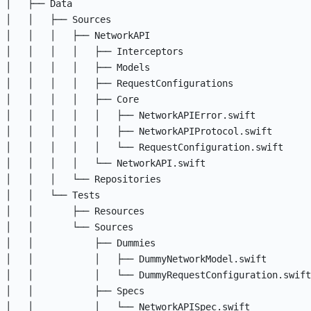
│   ├── Data

│   │   ├── Sources

│   │   │   ├── NetworkAPI

│   │   │   │   ├── Interceptors

│   │   │   │   ├── Models

│   │   │   │   ├── RequestConfigurations

│   │   │   │   ├── Core

│   │   │   │   │   ├── NetworkAPIError.swift

│   │   │   │   │   ├── NetworkAPIProtocol.swift

│   │   │   │   │   └── RequestConfiguration.swift

│   │   │   │   └── NetworkAPI.swift

│   │   │   └── Repositories

│   │   └── Tests

│   │       ├── Resources

│   │       └── Sources

│   │           ├── Dummies

│   │           │   ├── DummyNetworkModel.swift

│   │           │   └── DummyRequestConfiguration.swift

│   │           ├── Specs

│   │           │   └── NetworkAPISpec.swift
