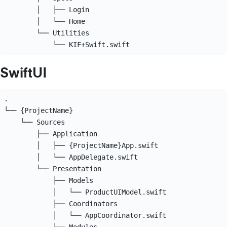
        │   ├── Login

        │   └── Home

        └── Utilities

SwiftUI
.

└── {ProjectName}

    └── Sources

        ├── Application

        │   ├── {ProjectName}App.swift

        │   └── AppDelegate.swift

        └── Presentation

            ├── Models

            │   └── ProductUIModel.swift

            ├── Coordinators

            │   └── AppCoordinator.swift
