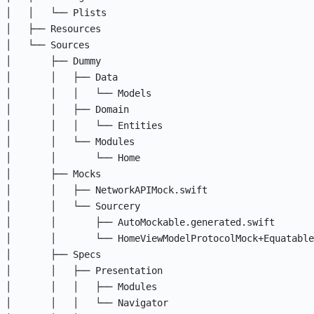
│   │   └── Plists

│   ├── Resources

│   └── Sources

│       ├── Dummy

│       │   ├── Data

│       │   │   └── Models

│       │   ├── Domain

│       │   │   └── Entities

│       │   └── Modules

│       │       └── Home

│       ├── Mocks

│       │   ├── NetworkAPIMock.swift

│       │   └── Sourcery

│       │       ├── AutoMockable.generated.swift

│       │       └── HomeViewModelProtocolMock+Equatable
│       ├── Specs

│       │   ├── Presentation

│       │   │   ├── Modules

│       │   │   └── Navigator
