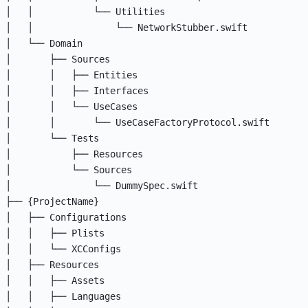
│   │           └── Utilities

│   │               └── NetworkStubber.swift

│   └── Domain

│       ├── Sources

│       │   ├── Entities

│       │   ├── Interfaces

│       │   └── UseCases

│       │       └── UseCaseFactoryProtocol.swift

│       └── Tests

│           ├── Resources

│           └── Sources

│               └── DummySpec.swift

├── {ProjectName}

│   ├── Configurations

│   │   ├── Plists

│   │   └── XCConfigs

│   ├── Resources

│   │   ├── Assets

│   │   ├── Languages
