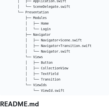
        │   ├── Application.swift

        │   └── SceneDelegate.swift

        └── Presentation

            ├── Modules

            │   ├── Home

            │   └── Login

            ├── Navigator

            │   ├── Navigator+Scene.swift

            │   ├── Navigator+Transition.swift

            │   └── Navigator.swift

            └── Views

            │   ├── Button

            │   ├── CollectionView

            │   ├── TextField

            │   └── Transition

            └── ViewIds

README.md