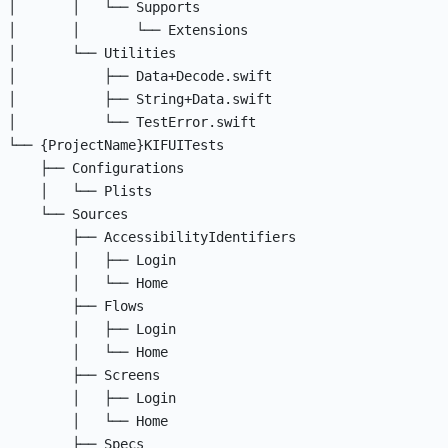
│       │   └── Supports

│       │       └── Extensions

│       └── Utilities

│           ├── Data+Decode.swift

│           ├── String+Data.swift

│           └── TestError.swift

└── {ProjectName}KIFUITests

    ├── Configurations

    │   └── Plists

    └── Sources

        ├── AccessibilityIdentifiers

        │   ├── Login

        │   └── Home

        ├── Flows

        │   ├── Login

        │   └── Home

        ├── Screens

        │   ├── Login

        │   └── Home

        ├── Specs
