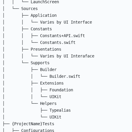
│   │   └── LaunchScreen

│   └── Sources

│       ├── Application

│       │   └── Varies by UI Interface

│       ├── Constants

│       │   ├── Constants+API.swift

│       │   └── Constants.swift

│       ├── Presentations

│       │   └── Varies by UI Interaface

│       └── Supports

│           ├── Builder

│           │   └── Builder.swift

│           ├── Extensions

│           │   ├── Foundation

│           │   └── UIKit

│           └── Helpers

│               ├── Typealias

│               └── UIKit

├── {ProjectName}Tests

│   ├── Configurations
