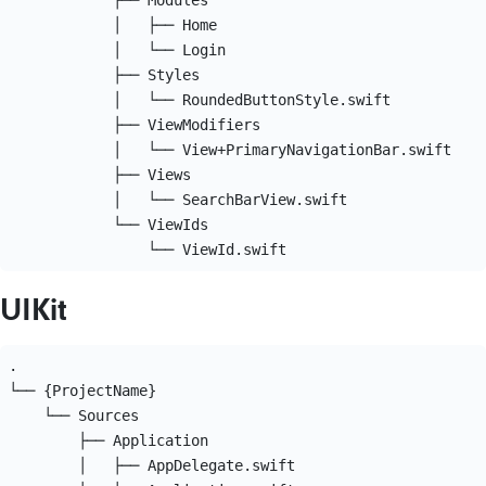
            ├── Modules

            │   ├── Home

            │   └── Login

            ├── Styles

            │   └── RoundedButtonStyle.swift

            ├── ViewModifiers

            │   └── View+PrimaryNavigationBar.swift

            ├── Views

            │   └── SearchBarView.swift

            └── ViewIds

UIKit
.

└── {ProjectName}

    └── Sources

        ├── Application

        │   ├── AppDelegate.swift
